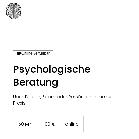
Online verfügbar
Psychologische
Beratung
Über Telefon, Zoom oder Persönlich in meiner
Praxis
100
Euro
50 Min.
5
100 €
online
0
M